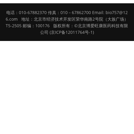
电话：010-67882370 传真：010－67862700 Email: bio757@12
6.com 地址：北京市经济技术开发区荣华南路2号院（大族广场）
T5-2505 邮编：100176 版权所有：©北京博爱旺康医药科技有限
公司 (京ICP备12011764号-1)